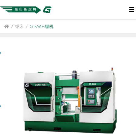
锯床
GT-A6H锯机