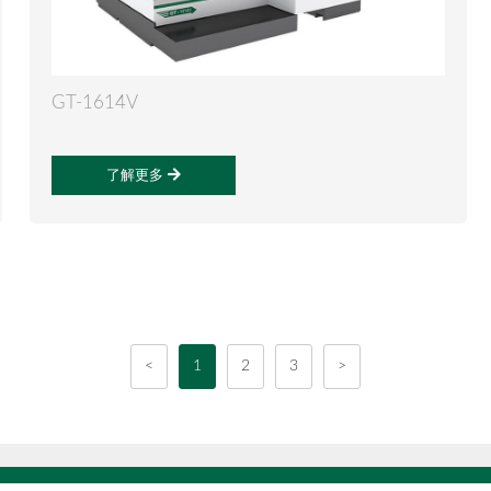
GT-1614V
了解更多
<
1
2
3
>