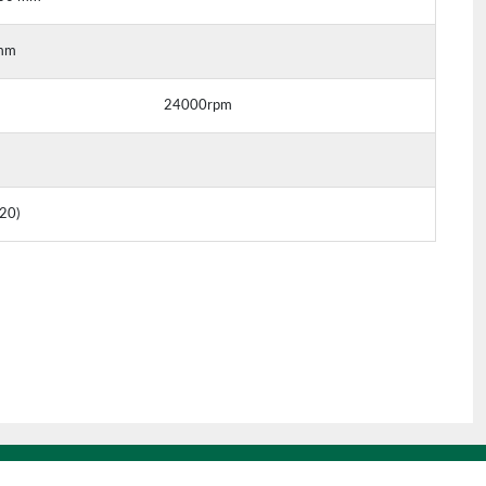
 mm
24000rpm
20)