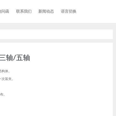
询问函
联系我们
新闻动态
语言切换
式三轴/五轴
结构体。
一次装夹。
分布。