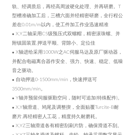
轨、经调质后，再经高周波硬化处理、并再研磨。T
型槽准确加工后，三槽六面并经精密研磨，全行程公
差在0.01m/m以内，使工件加工作业迅速精准
X,Y二轴采用C5级预压式双螺帽，精密滚珠螺、并
附镇固装置,押送平顺、背隙小、定位佳
X轴进给采用1000W之AC伺服马达及原厂驱动器，
并配合电磁离合器作安全、强力、快速、稳定、低噪
音之驱动。
自动押送0-1500mm/min，快速押送可
3500mm/min。
Y轴并预留伺服驱勤空问，随时可追加(特殊配件)。
X,Y轴滑道、鸠尾及调整揳，全面贴覆Turcite-B耐
磨片,再经精密人工花，精度持久耐磨耗。
X,YZ三轴滑道各有精密刮刷片防，确保滑道不刮。