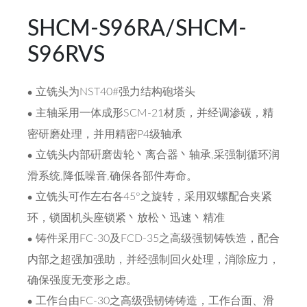
SHCM-S96RA/SHCM-
S96RVS
立铣头为NST40#强力结构砲塔头
主轴采用一体成形SCM-21材质，并经调渗碳，精
密研磨处理，并用精密P4级轴承
立铣头内部硏磨齿轮丶离合器丶轴承,采强制循环润
滑系统,降低噪音,确保各部件寿命。
立铣头可作左右各45°之旋转，采用双螺配合夹紧
环，锁固机头座锁紧丶放松丶迅速丶精准
铸件采用FC-30及FCD-35之高级强韧铸铁造，配合
内部之超强加强助，并经强制回火处理，消除应力，
确保强度无变形之虑。
工作台由FC-30之高级强韧铸铸造，工作台面、滑