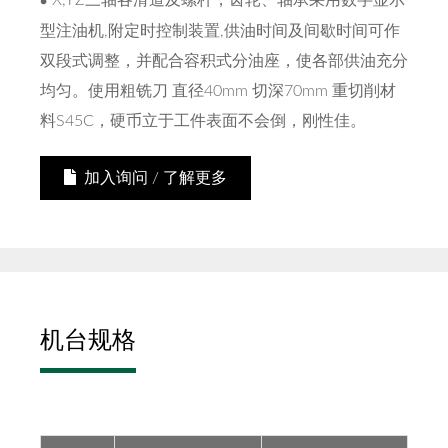
X,YZ三轴各滑道及螺杆，齿轮、轴承采用数字显示
型注油机,附定时控制装置,供油时间及间歇时间可作
双段式调整，并配合容积式分油座，使各部供油充分
均匀。使用粗铣刀 直径40mm 切深70mm 重切削材
料S45C，硬币立于工件表面不会倒，刚性佳。
加入询问 / 了解更多
机台规格